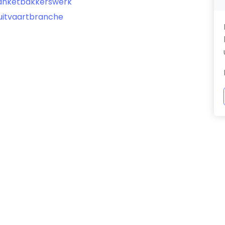
banketbakkerswerk
 uitvaartbranche