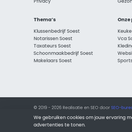
Privacy
Gezon
Thema’s
Onze 
Klussenbedrijf Soest
Keuke
Notarissen Soest
Vca S
Taxateurs Soest
Kledin
Schoonmaakbedrijf Soest
Websi
Makelaars Soest
Sport
© 2019 - 2026 Realisatie en SEO door
SEO-bure
van Lion Internet.
We gebruiken cookies om jouw ervaring m
Beeldcredits
advertenties te tonen.