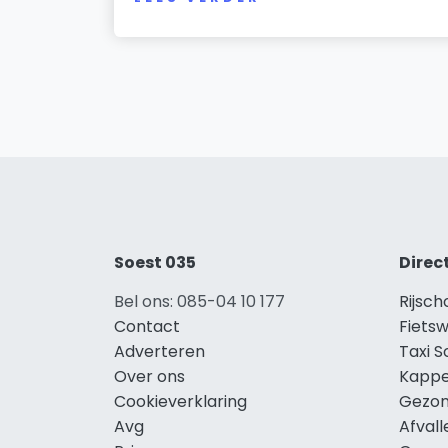
Soest 035
Direc
Bel ons: 085-04 10 177
Rijsch
Contact
Fietsw
Adverteren
Taxi S
Over ons
Kappe
Cookieverklaring
Gezon
Avg
Afvall