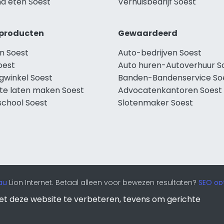
d eten Soest
Verhuisbedrijf Soest
producten
Gewaardeerd
n Soest
Auto-bedrijven Soest
oest
Auto huren-Autoverhuur S
gwinkel Soest
Banden-Bandenservice So
te laten maken Soest
Advocatenkantoren Soest
school Soest
Slotenmaker Soest
au
Lion Internet. Betaal alleen voor bewezen resultaten?
SEO opt
et deze website te verbeteren, tevens om gerichte