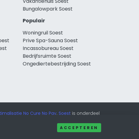
Vakantiehuis Soest
Bungalowpark Soest
Populair
Woningruil Soest
oest
Prive Spa-Sauna Soest
est
Incassobureau Soest
Bedrijfsruimte Soest
Ongediertebestrijding Soest
imalisatie No Cure No Pay
.
Soest
is onderdeel
ACCEPTEREN