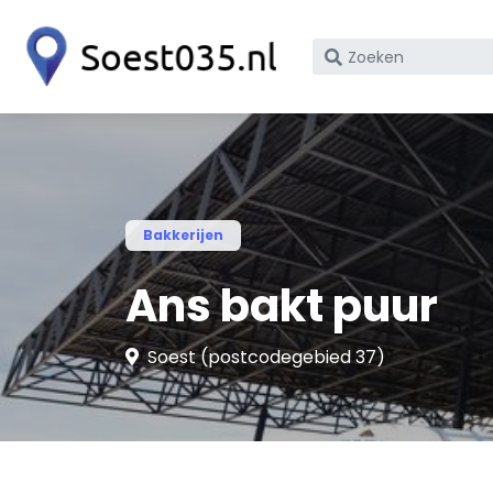
Zoek
op
bedrijfsnaam
of
KvK
nummer
Bakkerijen
Ans bakt puur
Soest (postcodegebied 37)