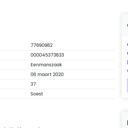
77690982
000045373833
Eenmanszaak
06 maart 2020
37
Soest