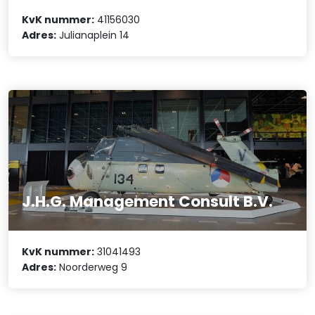
KvK nummer:
41156030
Adres:
Julianaplein 14
J.H.G. Management Consult B.V.
KvK nummer:
31041493
Adres:
Noorderweg 9