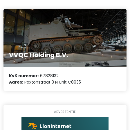
VVQC Holding B.V.
KvK nummer:
67828132
Adres:
Paxtonstraat 3 N Unit C8935
ADVERTENTIE