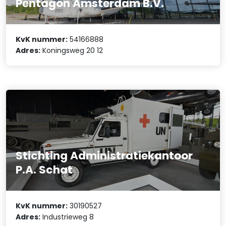
Pentagon Amsterdam B.V.
KvK nummer:
54166888
Adres:
Koningsweg 20 12
Stichting Administratiekantoor
P.A. Schat
KvK nummer:
30190527
Adres:
Industrieweg 8