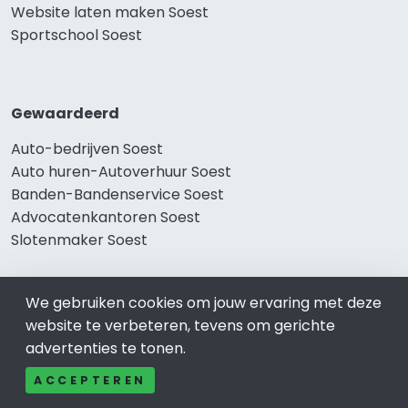
Website laten maken Soest
Sportschool Soest
Gewaardeerd
Auto-bedrijven Soest
Auto huren-Autoverhuur Soest
Banden-Bandenservice Soest
Advocatenkantoren Soest
Slotenmaker Soest
We gebruiken cookies om jouw ervaring met deze
Populair
website te verbeteren, tevens om gerichte
advertenties te tonen.
Woningruil Soest
Prive Spa-Sauna Soest
ACCEPTEREN
Incassobureau Soest