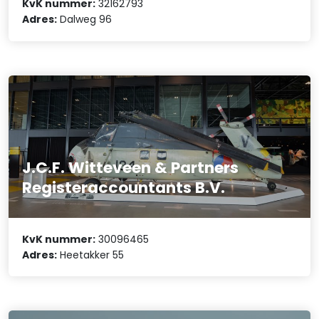
KvK nummer:
32162793
Adres:
Dalweg 96
J.C.F. Witteveen & Partners
Registeraccountants B.V.
KvK nummer:
30096465
Adres:
Heetakker 55