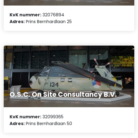
KvK nummer:
32076894
Adres:
Prins Bernhardlaan 25
O.S.C. On Site Consultancy B.V.
KvK nummer:
32099365
Adres:
Prins Bernhardlaan 50