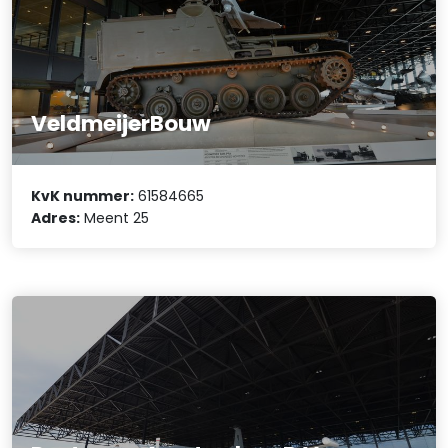
VeldmeijerBouw
KvK nummer:
61584665
Adres:
Meent 25