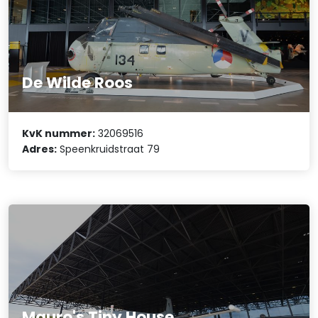
De Wilde Roos
KvK nummer:
32069516
Adres:
Speenkruidstraat 79
Mauro's Tiny House