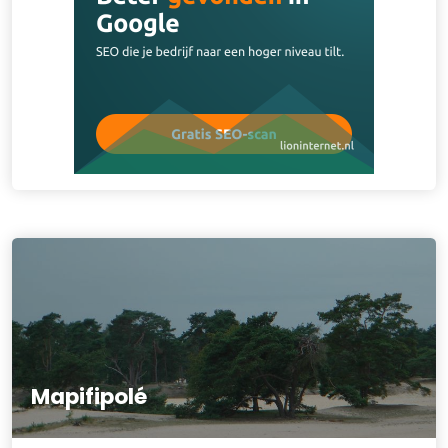
Mapifipolé