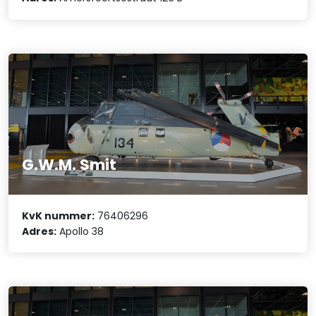
G.W.M. Smit
KvK nummer:
76406296
Adres:
Apollo 38