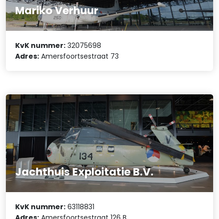
Mariko Verhuur
KvK nummer:
32075698
Adres:
Amersfoortsestraat 73
Jachthuis Exploitatie B.V.
KvK nummer:
63118831
Adres:
Amersfoortsestraat 126 B