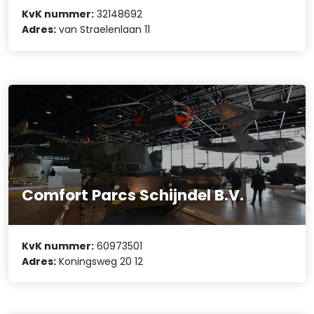
KvK nummer:
32148692
Adres:
van Straelenlaan 11
Comfort Parcs Schijndel B.V.
KvK nummer:
60973501
Adres:
Koningsweg 20 12