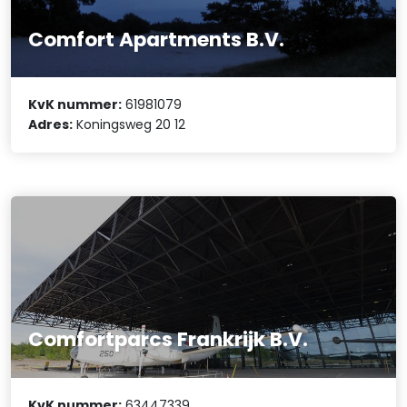
Comfort Apartments B.V.
KvK nummer:
61981079
Adres:
Koningsweg 20 12
Comfortparcs Frankrijk B.V.
KvK nummer:
63447339