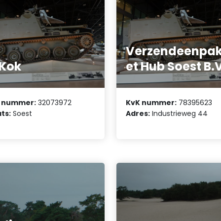
Verzendeenpa
 Kok
et Hub Soest B.
 nummer:
32073972
KvK nummer:
78395623
ts:
Soest
Adres:
Industrieweg 44