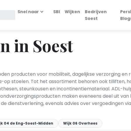
Snel naar
SBI
Wijken
Bedrijven
Pers
Soest
Blog
 in Soest
en producten voor mobiliteit, dagelijkse verzorging en reva
-op stoelen. Tot het assortiment behoren ook tilliften,
rothesen, steunkousen en incontinentiemateriaal. ADL-h
ndverzorgingsproducten maken eveneens deel uit van h
de dienstverlening, evenals advies over vergoedingen v
jk 04 de Eng-Soest-Midden
Wijk 06 Overhees