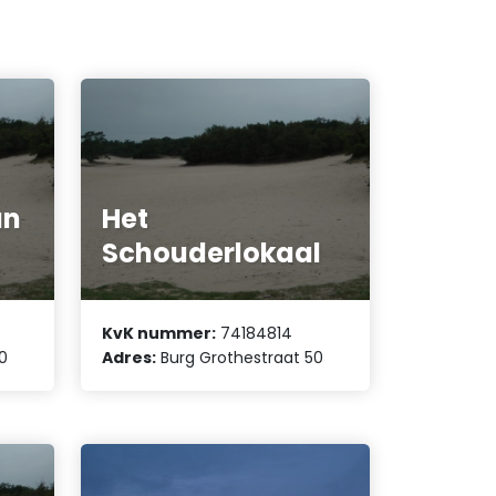
an
Het
Schouderlokaal
KvK nummer:
74184814
0
Adres:
Burg Grothestraat 50