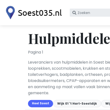
Zoek
op
bedrijfsnaam
of
Hulpmiddelen
KvK
nummer
Pagina 1
Leveranciers van hulpmiddelen in Soest bied
looprekken, scootmobielen, krukken en sta
toiletverhogers, badplanken, orthesen, p
bloedsuikermeters, CPAP-apparaten en wo
en aanmeting op maat vallen vaak binnen 
gemeente.
Heel Soest
Wijk 01 't Hart-Soestdijk
Wi