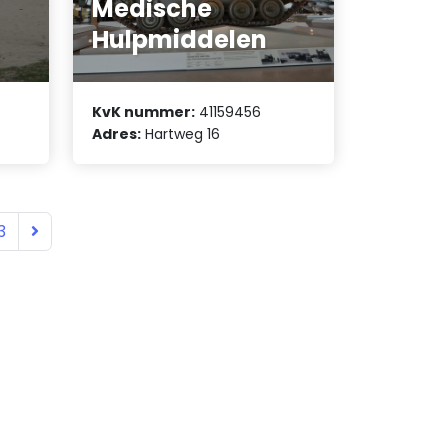
Medische
Hulpmiddelen
KvK nummer:
41159456
Adres:
Hartweg 16
3