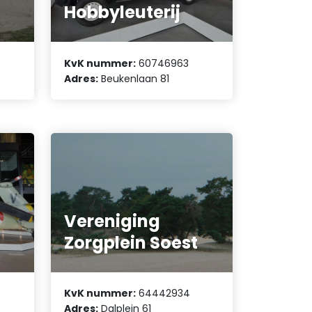
Hobbyleuterij
KvK nummer:
60746963
Adres:
Beukenlaan 81
Vereniging
Zorgplein Soest
KvK nummer:
64442934
Adres:
Dalplein 61