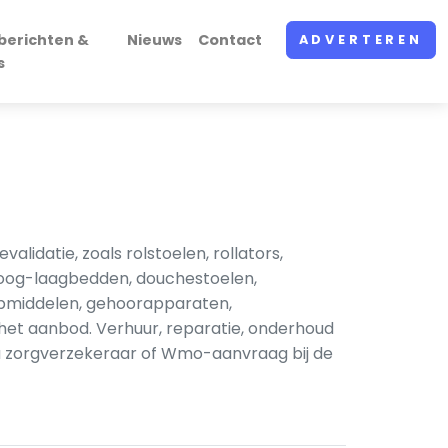
berichten &
Nieuws
Contact
ADVERTEREN
s
lidatie, zoals rolstoelen, rollators,
 hoog-laagbedden, douchestoelen,
ulpmiddelen, gehoorapparaten,
et aanbod. Verhuur, reparatie, onderhoud
ia zorgverzekeraar of Wmo-aanvraag bij de