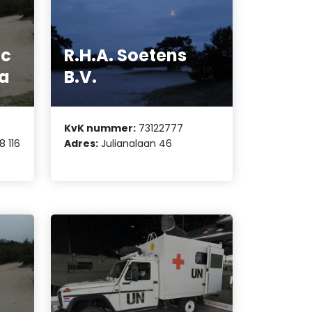
nc
R.H.A. Soetens
ga
B.V.
KvK nummer:
73122777
8 116
Adres:
Julianalaan 46