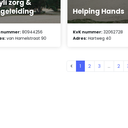
yli zorg &
geleiding
Helping Hands
 nummer:
80944256
KvK nummer:
32062728
es:
van Hamelstraat 90
Adres:
Hartweg 40
1
2
3
...
2