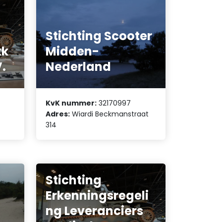
Stichting Scooter
kk
Midden-
V.
Nederland
KvK nummer:
32170997
Adres:
Wiardi Beckmanstraat
314
Stichting
Erkenningsregeli
ng Leveranciers