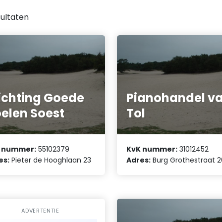
ultaten
ichting Goede
Pianohandel v
elen Soest
Tol
 nummer:
55102379
KvK nummer:
31012452
es:
Pieter de Hooghlaan 23
Adres:
Burg Grothestraat 2
ADVERTENTIE