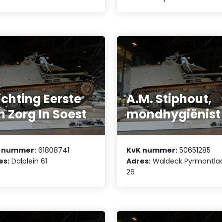
ichting Eerste
A.M. Stiphout,
jn Zorg In Soest
mondhygiënist
 nummer:
61808741
KvK nummer:
50651285
es:
Dalplein 61
Adres:
Waldeck Pyrmontla
26