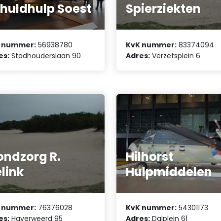
huldhulp Soest
Spierziekten
 nummer:
56938780
KvK nummer:
83374094
es:
Stadhouderslaan 90
Adres:
Verzetsplein 6
ndzorg R.
Hilhorst
link
Hulpmiddelen
 nummer:
76376028
KvK nummer:
54301173
es:
Haverweerd 95
Adres:
Dalplein 61