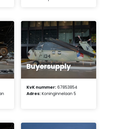
Buyersupply
KvK nummer:
67853854
an
Adres:
Koninginnelaan 5