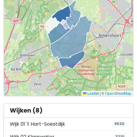
Leaflet
|
©
OpenStreetMap
Wijken (8)
Wijk 01 't Hart-Soestdijk
9530
Wijk 02 Klaarwater
3210