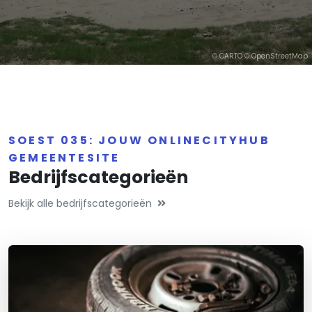
©
CARTO
©
OpenStreetMap
SOEST 035: JOUW ONLINECITYHUB
GEMEENTESITE
Bedrijfscategorieën
Bekijk alle bedrijfscategorieën