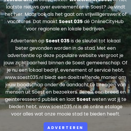
laatste nieuws over evenementen in Soest? Je vindt
het hier. Maar ook als het gaat om vrijwilligerswerk of
vacatures. Dat maakt
Soest 035
dé OnlineCityHub
voor regionale en lokale bedrijven.
Adverteren op
Soest 035
is de sleutel tot lokaal
beter gevonden worden in de stad. Met een
advertentie op deze populaire website vergroot je
jouw zichtbaarheid binnen de Soest gemeenschap. Of
je nu een lokaal bedrijf, evenement of service hebt,
www.soest035.nl biedt een doeltreffende manier om
jouw boodschap onder de aandacht te brengen van
mensen uit Soest en bezoekers. Bereik een breed en
geïnteresseerd publiek en laat
Soest
weten wat jij te
bieden hebt. www.soest035.nl is dé online etalage
voor alles wat onze mooie stad te bieden heeft.
ADVERTEREN