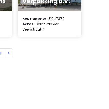
ms
Verpakking B.V.
KvK nummer:
31047379
Adres:
Gerrit van der
Veenstraat 4
4