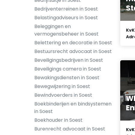
Bedrijfsuitje in Soest
St
Bedrijventerreinen in Soest
Belastingadviseurs in Soest
Beleggingen en
KvK
vermogensbeheer in Soest
Adr
Belettering en decoratie in Soest
Bestuursrecht advocaat in Soest
Beveiligingsbedrijven in Soest
Beveiligings camera in Soest
Bewakingsdiensten in Soest
Bewegwijzering in Soest
Bewindvoerders in Soest
W
Boekbinderijen en bindsystemen
En
in Soest
Boekhouder in Soest
Burenrecht advocaat in Soest
KvK