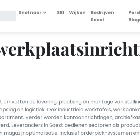
Snel naar
SBI
Wijken
Bedrijven
Pers
Soest
Blog
 werkplaatsinricht
st omvatten de levering, plaatsing en montage van stellin
r opslag en logistiek. Ook industriële werktafels, werkba
timent. Verder worden kantoorinrichtingen, archiefkast
verd. Leveranciers in Soest bedienen sectoren als product
agazijnoptimalisatie, inclusief orderpick-systemen en h