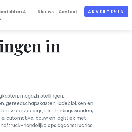
berichten &
Nieuws
Contact
ADVERTEREN
s
ingen in
gkasten, magazijnstellingen,
nken, gereedschapskasten, ladeblokken en
en, vloercoatings, afscheidingswanden,
ie, automotive, bouw en logistiek met
eftruckvriendelijke opslagconstructies.