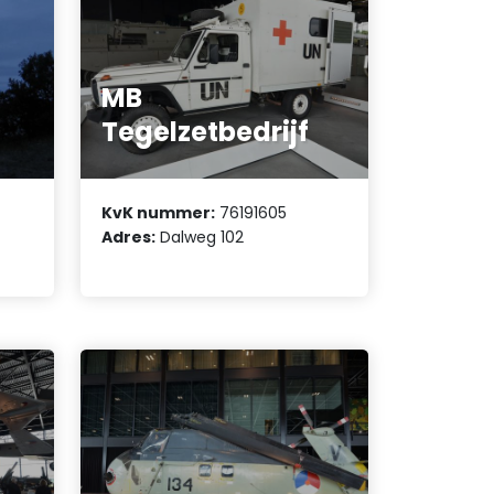
MB
Tegelzetbedrijf
KvK nummer:
76191605
Adres:
Dalweg 102