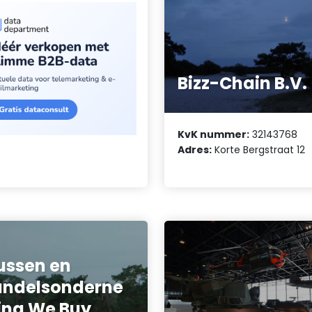
Bizz-Chain B.V.
KvK nummer:
32143768
Adres:
Korte Bergstraat 12
ussen en
ndelsonderne
ng We Buy