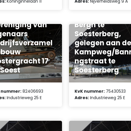
es:
Koninginnelaan 11
Adres:
Nijverheidsweg 9 A
Hoofdsplitsing
complex Den
reniging van
Bergh te
genaars
Soesterberg,
drijfsverzamel
gelegen aan d
ebouw
Kampweg/Ban
stergracht 17
ngstraat te
 Soest
Soesterberg
 nummer:
82406693
KvK nummer:
75430533
es:
Industrieweg 25 E
Adres:
Industrieweg 25 E