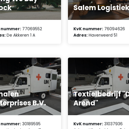
ock
Salem Logistie
 nummer:
77069552
KvK nummer:
76094626
es:
De Akkeren 1 A
Adres:
Haverweerd 51
halen
Textielbedrijf "
terprises B.V.
Arend"
Vereniging van
 nummer:
30189595
KvK nummer:
31037936
Eigenaars