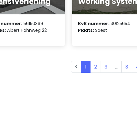
enstverlening
Working Syste
 nummer:
56150369
KvK nummer:
30125654
es:
Albert Hahnweg 22
Plaats:
Soest
1
2
3
...
3