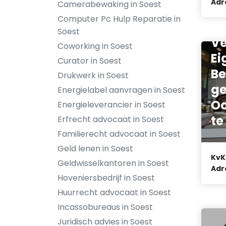
Adr
Camerabewaking in Soest
Computer Pc Hulp Reparatie in
Soest
Ve
Coworking in Soest
Ei
Curator in Soest
Be
Drukwerk in Soest
g
Energielabel aanvragen in Soest
Oo
Energieleverancier in Soest
te
Erfrecht advocaat in Soest
Familierecht advocaat in Soest
Geld lenen in Soest
KvK
Geldwisselkantoren in Soest
Adr
Hoveniersbedrijf in Soest
Huurrecht advocaat in Soest
Incassobureaus in Soest
Juridisch advies in Soest