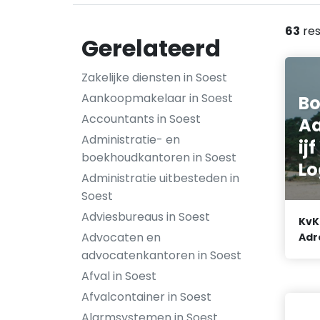
63
res
Gerelateerd
Zakelijke diensten in Soest
Aankoopmakelaar in Soest
Bo
Accountants in Soest
A
Administratie- en
ij
boekhoudkantoren in Soest
Lo
Administratie uitbesteden in
Soest
Adviesbureaus in Soest
KvK
Advocaten en
Adr
advocatenkantoren in Soest
Afval in Soest
Afvalcontainer in Soest
Alarmsystemen in Soest