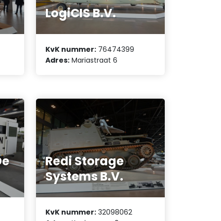
k
LogiCIS B.V.
KvK nummer:
76474399
Adres:
Mariastraat 6
De
Redi Storage
Systems B.V.
KvK nummer:
32098062