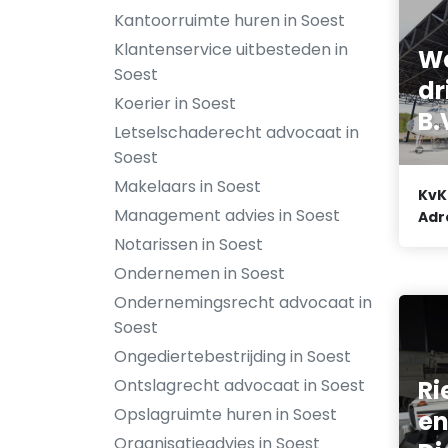
Kantoorruimte huren in Soest
Klantenservice uitbesteden in
W
Soest
dr
Koerier in Soest
B.
Letselschaderecht advocaat in
Soest
Makelaars in Soest
KvK
Management advies in Soest
Adr
Notarissen in Soest
Ondernemen in Soest
Ondernemingsrecht advocaat in
Soest
Ongediertebestrijding in Soest
Ri
Ontslagrecht advocaat in Soest
Opslagruimte huren in Soest
en
Organisatieadvies in Soest