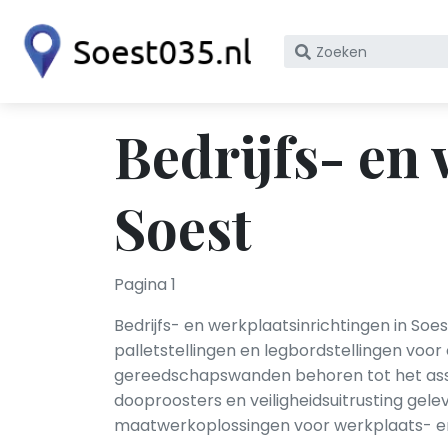
Zoek
op
bedrijfsnaam
of
Bedrijfs- en
KvK
nummer
Soest
Pagina 1
Bedrijfs- en werkplaatsinrichtingen in Soe
palletstellingen en legbordstellingen voo
gereedschapswanden behoren tot het assor
dooproosters en veiligheidsuitrusting gele
maatwerkoplossingen voor werkplaats- en m