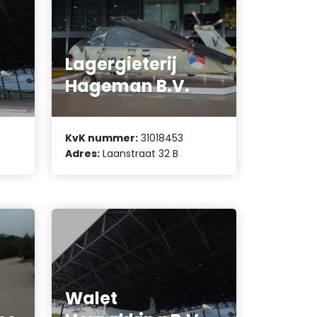
Lagergieterij
Hageman B.V.
KvK nummer:
31018453
Adres:
Laanstraat 32 B
Walet