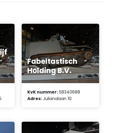
jf
Fabeltastisch
Holding B.V.
KvK nummer:
58340688
5
Adres:
Julianalaan 10