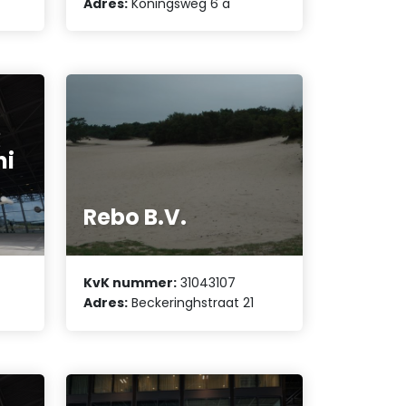
Adres:
Koningsweg 6 a
e
ni
Rebo B.V.
KvK nummer:
31043107
Adres:
Beckeringhstraat 21