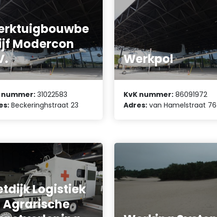
erktuigbouwbe
ijf Modercon
V.
Werkpol
 nummer:
31022583
KvK nummer:
86091972
es:
Beckeringhstraat 23
Adres:
van Hamelstraat 76
etdijk Logistiek
 Agrarische