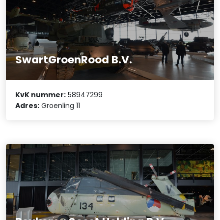
SwartGroenRood B.V.
KvK nummer:
58947299
Adres:
Groenling 11