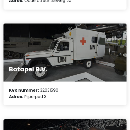
Adres:
Oude Utrechtseweg 20
Botapel B.V.
KvK nummer:
32031590
Adres:
Pijperpad 3