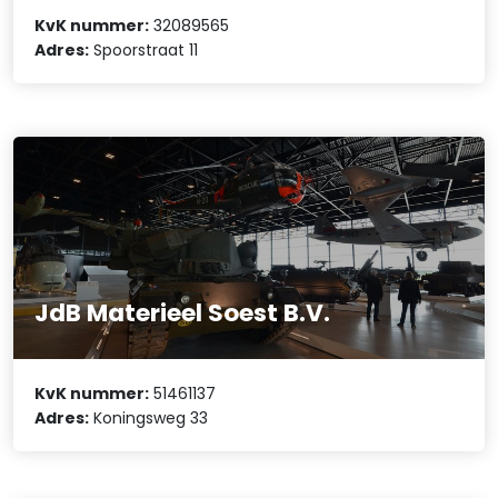
KvK nummer:
32089565
Adres:
Spoorstraat 11
JdB Materieel Soest B.V.
KvK nummer:
51461137
Adres:
Koningsweg 33