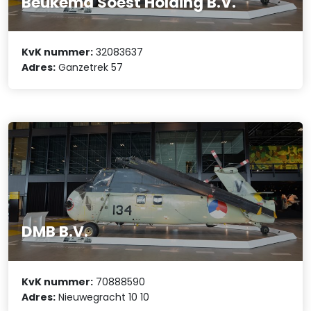
Beukema Soest Holding B.V.
KvK nummer:
32083637
Adres:
Ganzetrek 57
DMB B.V.
KvK nummer:
70888590
Adres:
Nieuwegracht 10 10