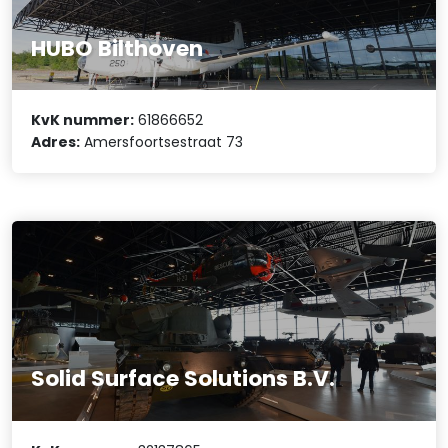
HUBO Bilthoven
KvK nummer:
61866652
Adres:
Amersfoortsestraat 73
Solid Surface Solutions B.V.