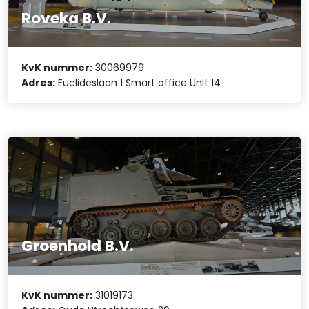
Roveka B.V.
KvK nummer:
30069979
Adres:
Euclideslaan 1 Smart office Unit 14
Groenhold B.V.
KvK nummer:
31019173