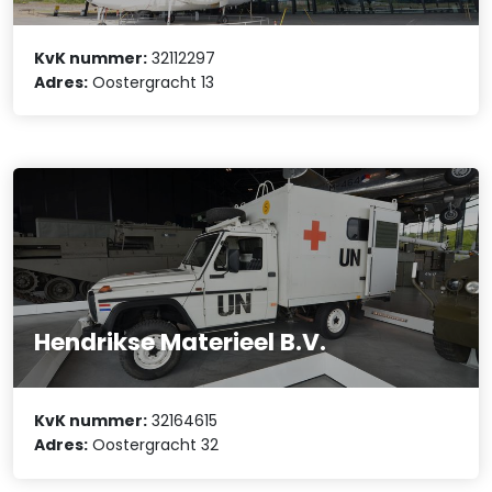
KvK nummer:
32112297
Adres:
Oostergracht 13
Hendrikse Materieel B.V.
KvK nummer:
32164615
Adres:
Oostergracht 32