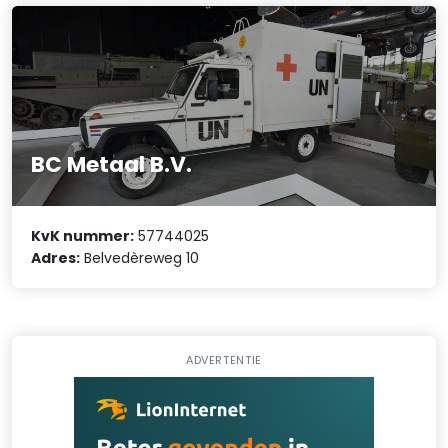
BC Metaal B.V.
KvK nummer:
57744025
Adres:
Belvedèreweg 10
ADVERTENTIE