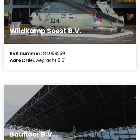
Wildkamp Soest B.V.
KvK nummer:
84059559
Adres:
Nieuwegracht 5 01
Baufloor B.V.