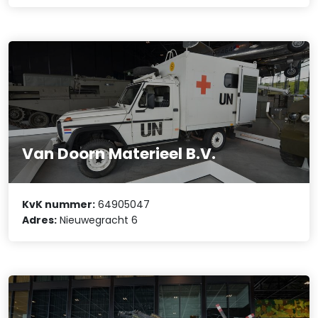
Van Doorn Materieel B.V.
KvK nummer:
64905047
Adres:
Nieuwegracht 6