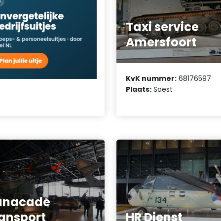
Taxi service
Amersfoort
KvK nummer:
68176597
Plaats:
Soest
anacade
ansport
HR Dienst