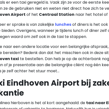
n als er een taxi geregeld is. Vaak zijn ze voor de eerste ke
 ze de gebruiken niet en weten niet direct hoe zich te ve
oven Airport
of het
Centraal Station
naar het hotel of n
r er sprake is van zakelijke
lunches
of diners is het oo
 bieden. Overigens, wanneer je tijdens lunch of diner zelf 
gen waard om zelf ook in de taxi te stappen.
e naar een andere locatie voor een belangrijke afspraak,
e bereiden? Bedenk dan dat het misschien ook in deze si
oven taxi
te bestellen. Dan heb je op de achterbank no
n of je presentatie aan die belangrijke cliënt nog één kee
ls je zelf achter het stuur moet…
i Eindhoven Airport bij zake
kantie
alinea hierboven is het al kort aangehaald: de
taxi naar 
zakenreis of vakantie te beginnen. Natuurlijk kun je vrien