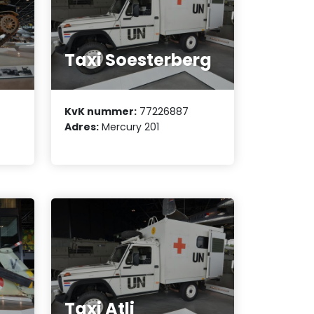
Taxi Soesterberg
KvK nummer:
77226887
Adres:
Mercury 201
Taxi Atli