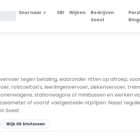
Snel naar
SBI
Wijken
Bedrijven
Pers
Soest
Blog
vervoer tegen betaling, waaronder ritten op afroep, voo
r, rolstoeltaxi's, leerlingenvervoer, ziekenvervoer, trei
sonenwagens, stationwagons of minibussen en werken via 
axameter of vooraf vastgestelde ritprijzen. Naast regulier
in Soest.
Wijk 05 Smitsveen