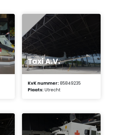
Taxi A.V.
KvK nummer:
85849235
Plaats:
Utrecht