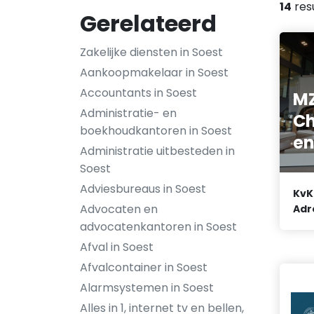
14
res
Gerelateerd
Zakelijke diensten in Soest
Aankoopmakelaar in Soest
Accountants in Soest
M
Administratie- en
Ch
boekhoudkantoren in Soest
e
Administratie uitbesteden in
Soest
Adviesbureaus in Soest
KvK
Advocaten en
Adr
advocatenkantoren in Soest
Afval in Soest
Afvalcontainer in Soest
Alarmsystemen in Soest
Alles in 1, internet tv en bellen,