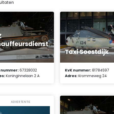
ultaten
Z
auffeursdienst
n
Taxi Soestdijk
 nummer:
67328032
KvK nummer:
81784597
es:
Koninginnelaan 2 A
Adres:
Krommeweg 24
ADVERTENTIE