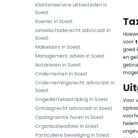
Klantenservice uitbesteden in
Soest
Ta
Koerier in Soest
Letselschaderecht advocaat in
Hoewel
Soest
voor
t
Makelaars in Soest
goed k
Management advies in Soest
en gel
gebru
Notarissen in Soest
mogel
Ondernemen in Soest
Ondernemingsrecht advocaat in
Ui
Soest
Ongediertebestrijding in Soest
Voor v
oploss
Ontslagrecht advocaat in Soest
voorh
Opslagruimte huren in Soest
helem
Organisatieadvies in Soest
ongeva
Particuliere beveiliging in Soest