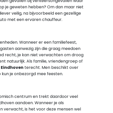
doden gevallen bij verkeersongevallen waar
iet op je geweten hebben? Om dan maar niet
ever veilig, na bijvoorbeeld een gezellige
auto met een ervaren chauffeur.
egenheden. Wanneer er een familiefeest,
tal gasten aanwezig zijn die graag meedoen
goed recht, je kan niet verwachten om droog
nt natuurlijk. Als familie, vriendengroep of
n Eindhoven
terecht. Men beschikt over
o kun je onbezorgd mee feesten.
omisch centrum en trekt daardoor veel
ndhoven aandoen. Wanneer je als
ten verwacht, is het voor deze mensen wel