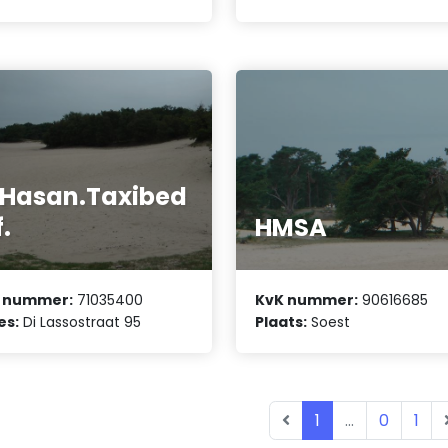
Hasan.Taxibed
f.
HMSA
 nummer:
71035400
KvK nummer:
90616685
es:
Di Lassostraat 95
Plaats:
Soest
1
...
0
1