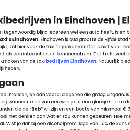
xibedrijven in Eindhoven | 
 tegenwoordig bijna iedereen wel een auto heeft, is en bl
axi’s Eindhoven
. Eindhoven is qua grootte de vijfde sta
ijkt, zal hier vaak de taxi tegenkomen. Dat is niet voor n
dt als een internationaal kenniscentrum. Dat trekt veel 
ikmaken van de taxi
bedrijven Eindhoven
. Natuurlijk bie
ijkheden.
tgaan
eel mensen, en dan vooral diegenen die graag uitgaan, i
ing wanneer men van een wijntje of een glaasje sterke dran
anden die de “
Bob
” wil zijn en een boete van minimaal € 30
aal niet denken aan wat er zou kunnen gebeuren. Hoe mee
l. Wist je dat bij een alcoholpromillage van 1,5% de kan