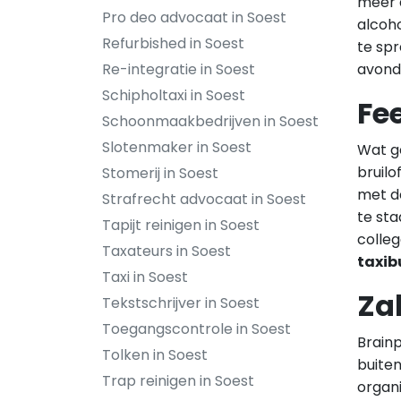
meer d
Pro deo advocaat in Soest
alcoho
Refurbished in Soest
te spr
avond 
Re-integratie in Soest
Schipholtaxi in Soest
Fe
Schoonmaakbedrijven in Soest
Slotenmaker in Soest
Wat ge
bruilo
Stomerij in Soest
met de
Strafrecht advocaat in Soest
te sta
Tapijt reinigen in Soest
colleg
Taxateurs in Soest
taxib
Taxi in Soest
Za
Tekstschrijver in Soest
Toegangscontrole in Soest
Brain
Tolken in Soest
buite
Trap reinigen in Soest
organi