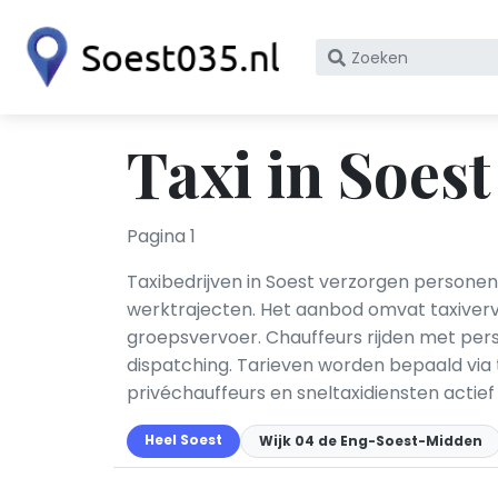
Zoek
op
bedrijfsnaam
of
Taxi in Soest
KvK
nummer
Pagina 1
Taxibedrijven in Soest verzorgen personen
werktrajecten. Het aanbod omvat taxivervoe
groepsvervoer. Chauffeurs rijden met per
dispatching. Tarieven worden bepaald via t
privéchauffeurs en sneltaxidiensten actief 
Heel Soest
Wijk 04 de Eng-Soest-Midden