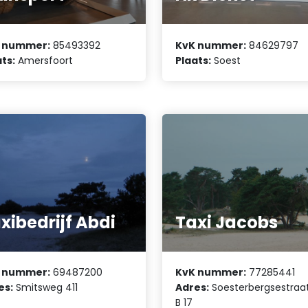
 nummer:
85493392
KvK nummer:
84629797
ts:
Amersfoort
Plaats:
Soest
xibedrijf Abdi
Taxi Jacobs
 nummer:
69487200
KvK nummer:
77285441
es:
Smitsweg 411
Adres:
Soesterbergsestraat
B 17