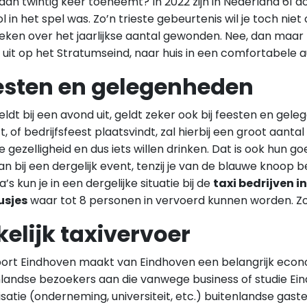
an twintig keer toeneemt? In 2022 zijn in Nederland 61 
l in het spel was. Zo’n trieste gebeurtenis wil je toch n
eken over het jaarlijkse aantal gewonden. Nee, dan maar li
uit op het Stratumseind, naar huis in een comfortabele 
esten en gelegenheden
ldt bij een avond uit, geldt zeker ook bij feesten en gel
ft, of bedrijfsfeest plaatsvindt, zal hierbij een groot aan
 gezelligheid en dus iets willen drinken. Dat is ook hun 
an bij een dergelijk event, tenzij je van de blauwe knoop be
a’s kun je in een dergelijke situatie bij de
taxi bedrijven i
usjes
waar tot 8 personen in vervoerd kunnen worden. Z
kelijk taxivervoer
port Eindhoven maakt van Eindhoven een belangrijk econ
nlandse bezoekers aan die vanwege business of studie Ei
satie (onderneming, universiteit, etc.) buitenlandse gas