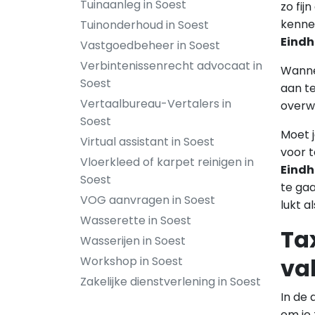
Tuinaanleg in Soest
zo fij
kennen
Tuinonderhoud in Soest
Eindh
Vastgoedbeheer in Soest
Verbintenissenrecht advocaat in
Wannee
Soest
aan te
Vertaalbureau-Vertalers in
overwe
Soest
Moet j
Virtual assistant in Soest
voor t
Vloerkleed of karpet reinigen in
Eindh
Soest
te gaa
VOG aanvragen in Soest
lukt a
Wasserette in Soest
Tax
Wasserijen in Soest
va
Workshop in Soest
Zakelijke dienstverlening in Soest
In de 
om je 