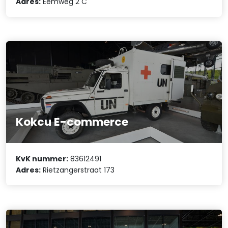
Adres:
Eemweg 2 C
Kokcu E-commerce
KvK nummer:
83612491
Adres:
Rietzangerstraat 173