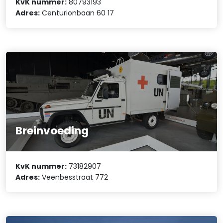
KvK nummer:
80793193
Adres:
Centurionbaan 60 17
Breinvoeding
KvK nummer:
73182907
Adres:
Veenbesstraat 772