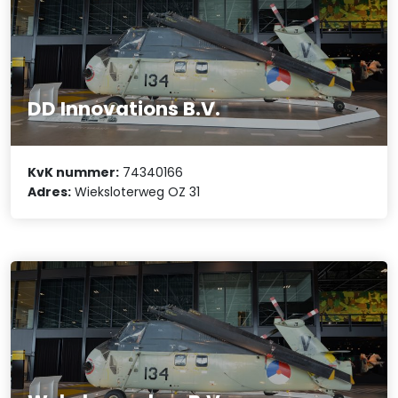
DD Innovations B.V.
KvK nummer:
74340166
Adres:
Wieksloterweg OZ 31