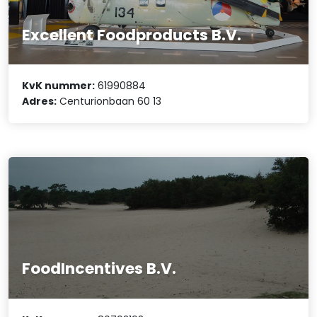
Excellent Foodproducts B.V.
KvK nummer:
61990884
Adres:
Centurionbaan 60 13
FoodIncentives B.V.