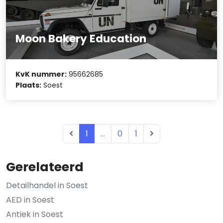
Moon Bakery Education
KvK nummer:
95662685
Plaats:
Soest
1
...
0
1
Gerelateerd
Detailhandel in Soest
AED in Soest
Antiek in Soest