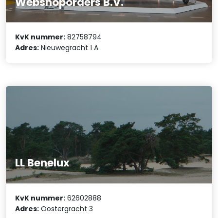
Webshoporders B.V.
KvK nummer:
82758794
Adres:
Nieuwegracht 1 A
LL Benelux
KvK nummer:
62602888
Adres:
Oostergracht 3