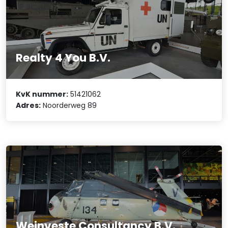
Realty 4 You B.V.
KvK nummer:
51421062
Adres:
Noorderweg 89
Weinveste Consultancy B.V.