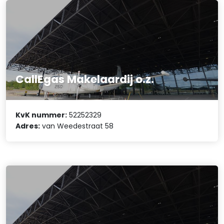
CallEgas Makelaardij o.z.
KvK nummer:
52252329
Adres:
van Weedestraat 58