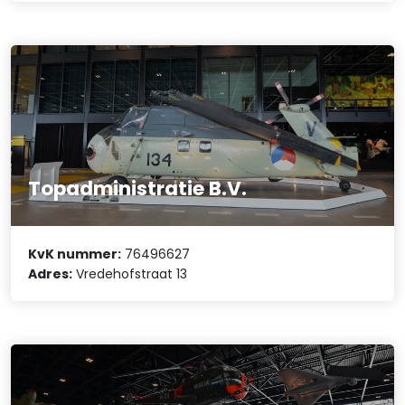
Topadministratie B.V.
KvK nummer:
76496627
Adres:
Vredehofstraat 13