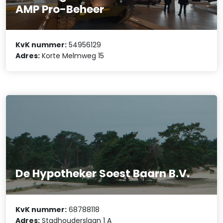
AMP Pro-Beheer
KvK nummer:
54956129
Adres:
Korte Melmweg 15
De Hypotheker Soest Baarn B.V.
KvK nummer:
68788118
Adres:
Stadhouderslaan 1 A