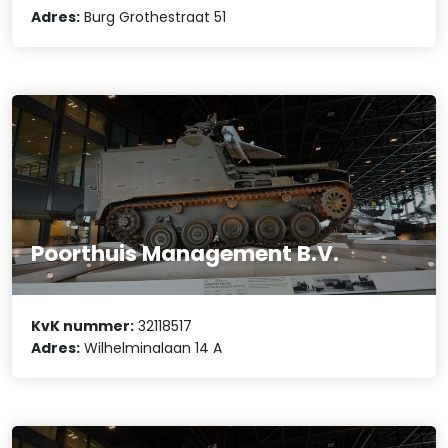
Adres:
Burg Grothestraat 51
Poorthuis Management B.V.
KvK nummer:
32118517
Adres:
Wilhelminalaan 14 A