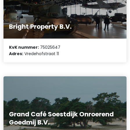
Bright Property B.V.
KvK nummer:
75025647
Adres:
Vredehofstraat 11
Grand Café Soestdijk Onroerend
Goedmij B.V.