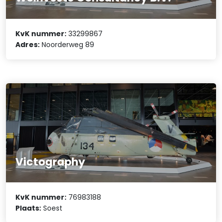
KvK nummer:
33299867
Adres:
Noorderweg 89
Victography
KvK nummer:
76983188
Plaats:
Soest