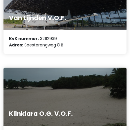
Van Lijnden V.O.F.
KvK nummer:
32112939
Adres:
Soesterengweg 8 B
Klinklara O.G. V.O.F.