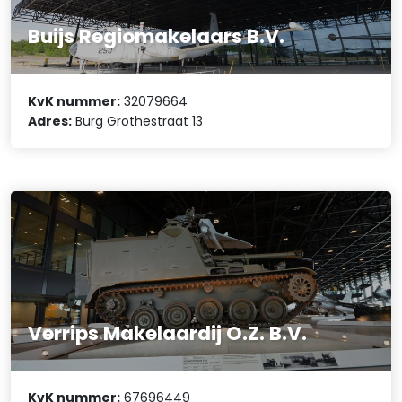
Buijs Regiomakelaars B.V.
KvK nummer:
32079664
Adres:
Burg Grothestraat 13
Verrips Makelaardij O.Z. B.V.
KvK nummer:
67696449