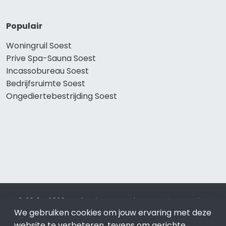
Populair
Woningruil Soest
Prive Spa-Sauna Soest
Incassobureau Soest
Bedrijfsruimte Soest
Ongediertebestrijding Soest
© 2019 - 2026 Realisatie en SEO door
SEO-bureau
Lion
We gebruiken cookies om jouw ervaring met deze
Internet. Betaal alleen voor bewezen resultaten?
SEO
optimalisatie No Cure No Pay
.
Soest
is onderdeel van Lion
website te verbeteren, tevens om gerichte