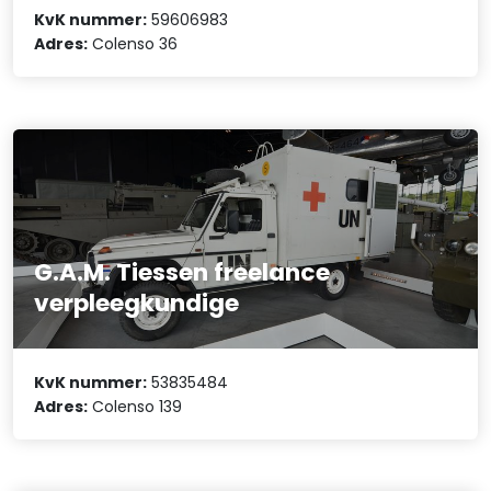
KvK nummer:
59606983
Adres:
Colenso 36
G.A.M. Tiessen freelance
verpleegkundige
KvK nummer:
53835484
Adres:
Colenso 139