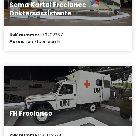
Sema Kartal Freelance
Doktersassistente
KvK nummer:
76202267
Adres:
Jan Steenlaan 15
FH Freelance
KvK nummer:
32142574