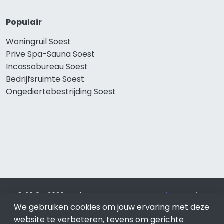
Populair
Woningruil Soest
Prive Spa-Sauna Soest
Incassobureau Soest
Bedrijfsruimte Soest
Ongediertebestrijding Soest
© 2019 - 2026 Realisatie en SEO door
SEO-bureau
Lion
Internet. Betaal alleen voor bewezen resultaten?
SEO
We gebruiken cookies om jouw ervaring met deze
optimalisatie No Cure No Pay
.
Soest
is onderdeel van Lion
website te verbeteren, tevens om gerichte