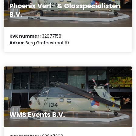
Phoenix Verf- & Glasspecialisten
B.V.
KvK nummer:
32077158
Adres:
Burg Grothestraat 19
WMS Events B.V.