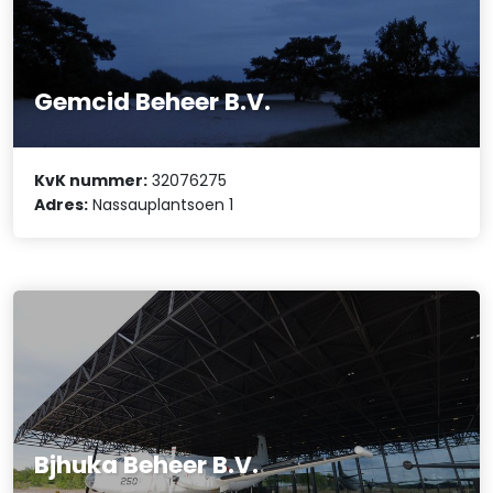
Gemcid Beheer B.V.
KvK nummer:
32076275
Adres:
Nassauplantsoen 1
Bjhuka Beheer B.V.