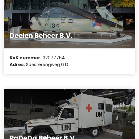
Deelen Beheer B.V.
KvK nummer:
32077764
Adres:
Soesterengweg 6 D
PaDeDa Beheer B.V.