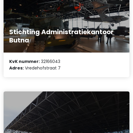
Stichting Administratiekantoor
Butna
KvK nummer:
32166043
Adres:
Vredehofstraat 7