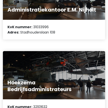
Administratiekantoor E.M. Nijholt
KvK nummer:
31033996
Adres:
Stadhouderslaan 108
Hoekzema
Bedrijfsadministrateurs
KvK nummer:
32101632