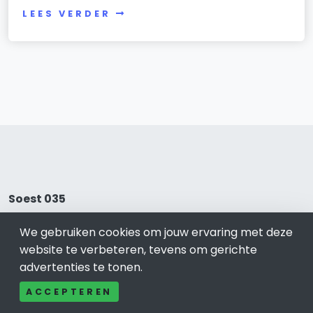
LEES VERDER
Soest 035
Bel ons: 085-04 10 177
We gebruiken cookies om jouw ervaring met deze
Contact
website te verbeteren, tevens om gerichte
Adverteren
advertenties te tonen.
Over ons
ACCEPTEREN
Cookieverklaring