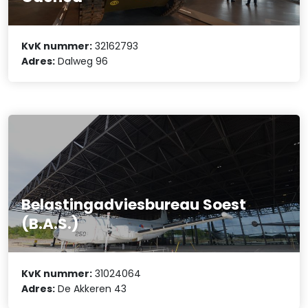
KvK nummer:
32162793
Adres:
Dalweg 96
Belastingadviesbureau Soest
(B.A.S.)
KvK nummer:
31024064
Adres:
De Akkeren 43