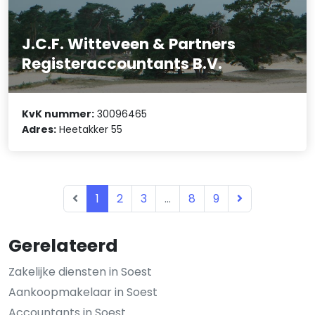
J.C.F. Witteveen & Partners
Registeraccountants B.V.
KvK nummer:
30096465
Adres:
Heetakker 55
1
2
3
...
8
9
Gerelateerd
Zakelijke diensten in Soest
Aankoopmakelaar in Soest
Accountants in Soest