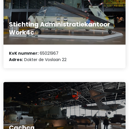
Stichting Administratiekantoor
Work4c
KvK nummer:
65021967
Adres:
Dokter de Voslaan 22
Cachca