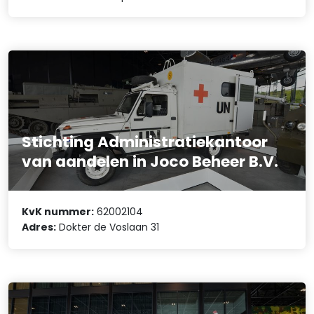
Stichting Administratiekantoor
van aandelen in Joco Beheer B.V.
KvK nummer:
62002104
Adres:
Dokter de Voslaan 31