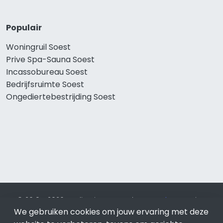
Populair
Woningruil Soest
Prive Spa-Sauna Soest
Incassobureau Soest
Bedrijfsruimte Soest
Ongediertebestrijding Soest
© 2019 - 2026 Realisatie en SEO door
SEO-bureau
Lion
Internet. Betaal alleen voor bewezen resultaten?
SEO
We gebruiken cookies om jouw ervaring met deze
optimalisatie No Cure No Pay
.
Soest
is onderdeel van Lion