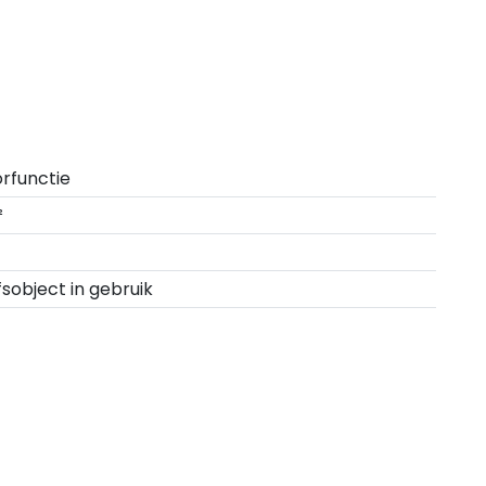
rfunctie
²
fsobject in gebruik