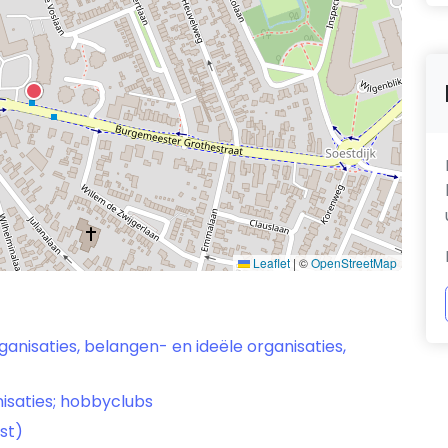
Leaflet
|
©
OpenStreetMap
anisaties, belangen- en ideële organisaties,
isaties; hobbyclubs
st)