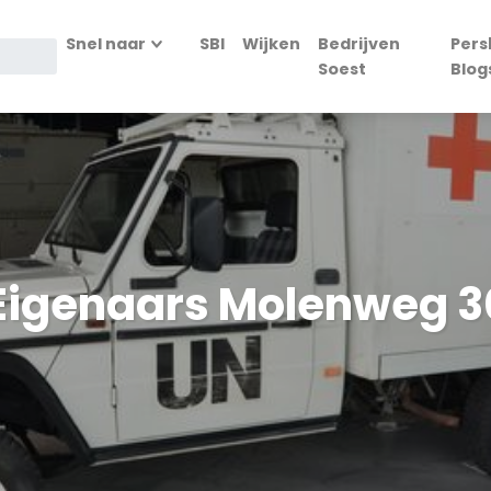
Snel naar
SBI
Wijken
Bedrijven
Pers
Soest
Blog
Eigenaars Molenweg 3