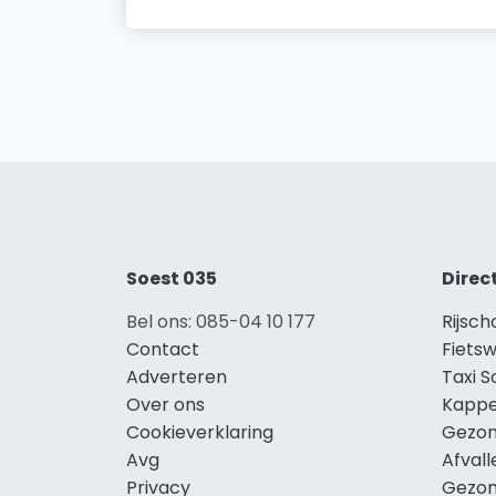
Soest 035
Direc
Bel ons: 085-04 10 177
Rijsch
Contact
Fietsw
Adverteren
Taxi S
Over ons
Kappe
Cookieverklaring
Gezon
Avg
Afvall
Privacy
Gezon