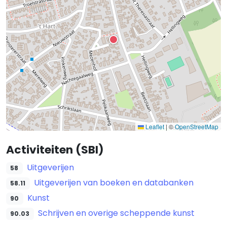
Leaflet
|
©
OpenStreetMap
Activiteiten (SBI)
Uitgeverijen
58
Uitgeverijen van boeken en databanken
58.11
Kunst
90
Schrijven en overige scheppende kunst
90.03