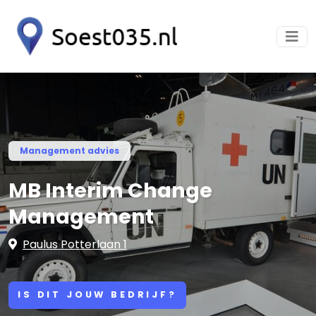
Management advies
MB Interim Change
Management
Paulus Potterlaan 1
IS DIT JOUW BEDRIJF?