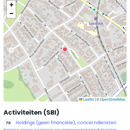
+
−
Leaflet
|
©
OpenStreetMap
Activiteiten (SBI)
Holdings (geen financiële), concerndiensten
70