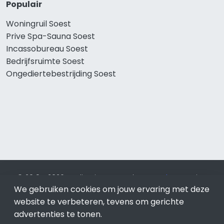
Populair
Woningruil Soest
Prive Spa-Sauna Soest
Incassobureau Soest
Bedrijfsruimte Soest
Ongediertebestrijding Soest
© 2019 - 2026 Realisatie en SEO door
SEO-bureau
Lion
Internet. Betaal alleen voor bewezen resultaten?
SEO
We gebruiken cookies om jouw ervaring met deze
optimalisatie No Cure No Pay
.
Soest
is onderdeel van Lion
website te verbeteren, tevens om gerichte
Internet.
advertenties te tonen.