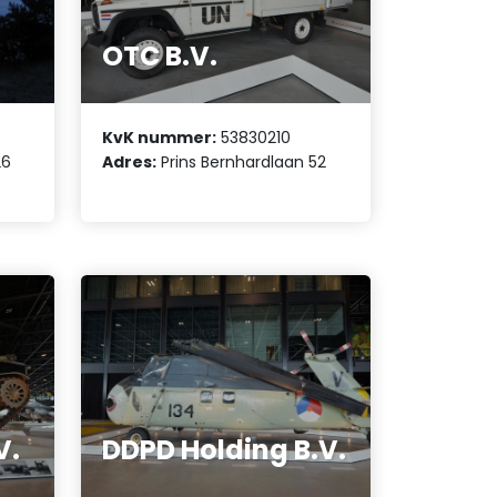
OTC B.V.
KvK nummer:
53830210
26
Adres:
Prins Bernhardlaan 52
V.
DDPD Holding B.V.