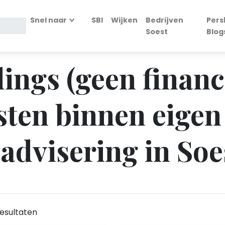
Snel naar
SBI
Wijken
Bedrijven
Pers
Soest
Blog
ings (geen financi
ten binnen eigen
dvisering in Soe
esultaten