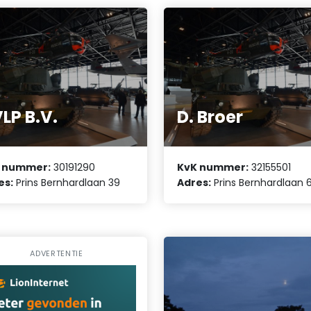
LP B.V.
D. Broer
 nummer:
30191290
KvK nummer:
32155501
es:
Prins Bernhardlaan 39
Adres:
Prins Bernhardlaan 
ADVERTENTIE