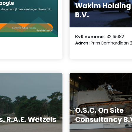
Wakim Holding
B.V.
KvK nummer:
32119682
Adres:
Prins Bernhardlaan 
O.S.C. On Site
s. R.A.E. Wetzels
Consultancy B.