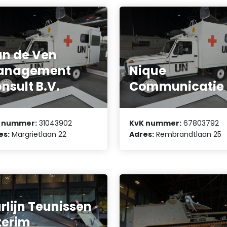
n de Ven
anagement
Nique
nsult B.V.
Communicatie
 nummer:
31043902
KvK nummer:
67803792
es:
Margrietlaan 22
Adres:
Rembrandtlaan 25
rlijn Teunissen
terim