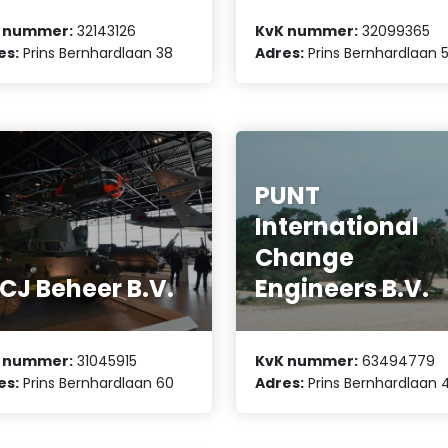
 nummer:
32143126
KvK nummer:
32099365
es:
Prins Bernhardlaan 38
Adres:
Prins Bernhardlaan 
PUNT
International
Change
CJ Beheer B.V.
Engineers B.V.
 nummer:
31045915
KvK nummer:
63494779
es:
Prins Bernhardlaan 60
Adres:
Prins Bernhardlaan 