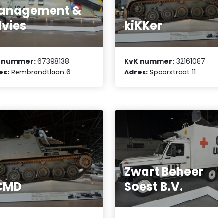
anagement &
vies
kiKKer
 nummer:
67398138
KvK nummer:
32161087
es:
Rembrandtlaan 6
Adres:
Spoorstraat 11
Zwart Beheer
CMD
Soest B.V.