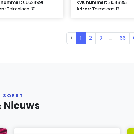
 nummer:
66624991
KvK nummer:
31048853
es:
Talmalaan 30
Adres:
Talmalaan 12
1
2
3
...
66
R SOEST
& Nieuws