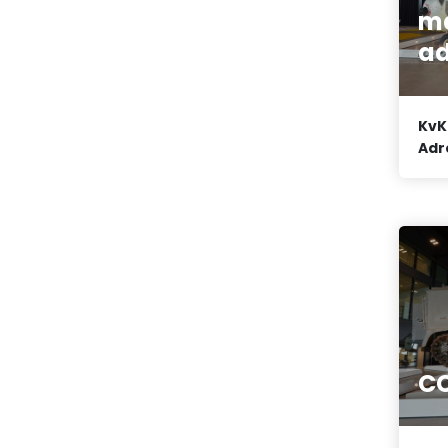
m
ad
KvK
Adr
C