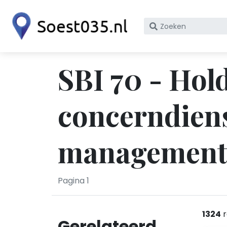
Zoek
op
bedrijfsnaam
of
SBI 70 - Hold
KvK
nummer
concerndiens
managementa
Pagina 1
1324
r
Gerelateerd