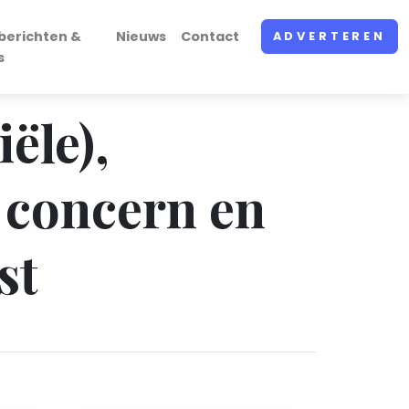
berichten &
Nieuws
Contact
ADVERTEREN
s
ële),
 concern en
st