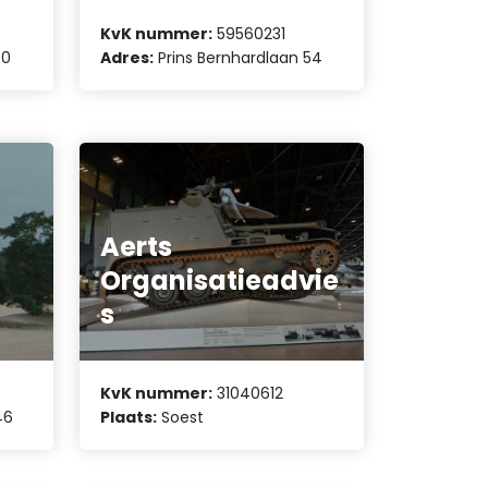
KvK nummer:
59560231
50
Adres:
Prins Bernhardlaan 54
Aerts
Organisatieadvie
s
KvK nummer:
31040612
46
Plaats:
Soest