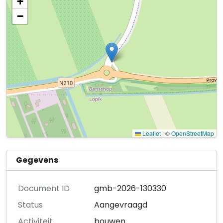
+
−
Leaflet
|
©
OpenStreetMap
Gegevens
Document ID
gmb-2026-130330
Status
Aangevraagd
Activiteit
bouwen