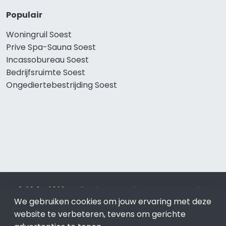
Populair
Woningruil Soest
Prive Spa-Sauna Soest
Incassobureau Soest
Bedrijfsruimte Soest
Ongediertebestrijding Soest
© 2019 - 2026 Realisatie en SEO door
SEO-bureau
Lion
Internet. Betaal alleen voor bewezen resultaten?
SEO
We gebruiken cookies om jouw ervaring met deze
optimalisatie No Cure No Pay
.
Soest
is onderdeel van Lion
website te verbeteren, tevens om gerichte
Internet.