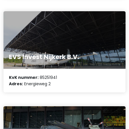
EVS Invest Nijkerk B.V.
KvK nummer:
85251941
Adres:
Energieweg 2