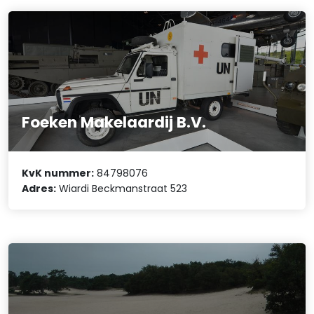
Foeken Makelaardij B.V.
KvK nummer:
84798076
Adres:
Wiardi Beckmanstraat 523