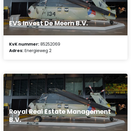
EVS Invest De Meern B.V.
KvK nummer:
85252069
Adres:
Energieweg 2
Royal Real Estate Management
B.V.