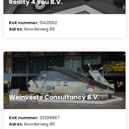
Realty 4 You B.V.
KvK nummer:
51421062
Adres:
Noorderweg 89
Weinveste Consultancy B.V.
KvK nummer:
33299867
Adres:
Noorderweg 89