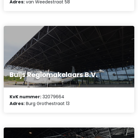
Adres:
van Weedestraat 58
Buijs Regiomakelaars B.V.
KvK nummer:
32079664
Adres:
Burg Grothestraat 13