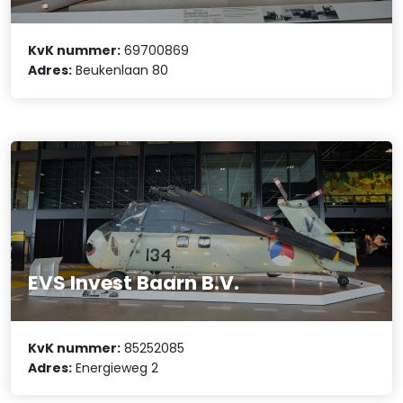
KvK nummer:
69700869
Adres:
Beukenlaan 80
EVS Invest Baarn B.V.
KvK nummer:
85252085
Adres:
Energieweg 2