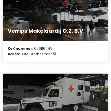
Verrips Makelaardij O.Z. B.V.
KvK nummer:
67696449
Adres:
Burg Grothestraat 51