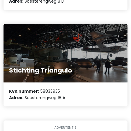
Adres:
Soesterengweg 8 B
Stichting Triangulo
KvK nummer:
58833935
Adres:
Soesterengweg 18 A
ADVERTENTIE