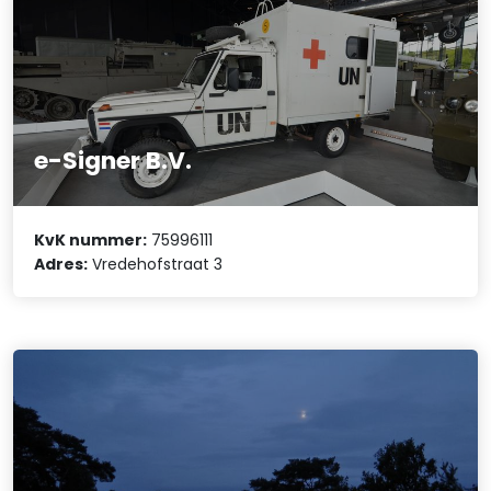
e-Signer B.V.
KvK nummer:
75996111
Adres:
Vredehofstraat 3