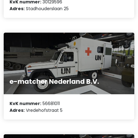
KvK nummer:
30129596
Adres:
Stadhouderslaan 25
e-matcher Nederland B.V.
KvK nummer:
56681011
Adres:
Vredehofstraat 5