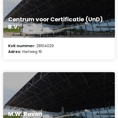
Centrum voor Certificatie (UnD)
B.V.
KvK nummer:
28104029
Adres:
Hartweg 16
M.W. Raven