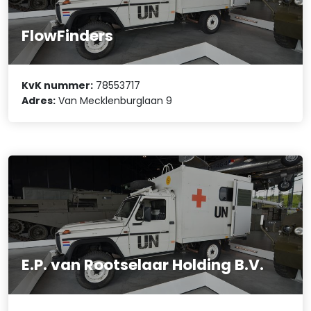
FlowFinders
KvK nummer:
78553717
Adres:
Van Mecklenburglaan 9
E.P. van Rootselaar Holding B.V.