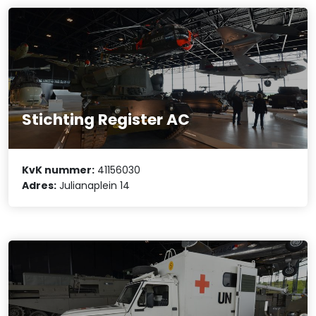
Stichting Register AC
KvK nummer:
41156030
Adres:
Julianaplein 14