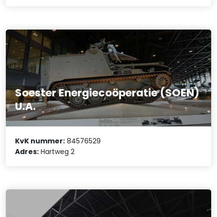
Soester Energiecoöperatie (SOEN)
U.A.
KvK nummer:
84576529
Adres:
Hartweg 2