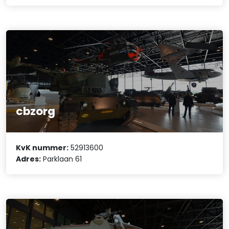
cbzorg
KvK nummer:
52913600
Adres:
Parklaan 61