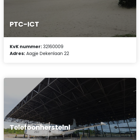
PTC-ICT
KvK nummer:
32160009
Adres:
Aagje Dekenlaan 22
Telefoonherstelnl