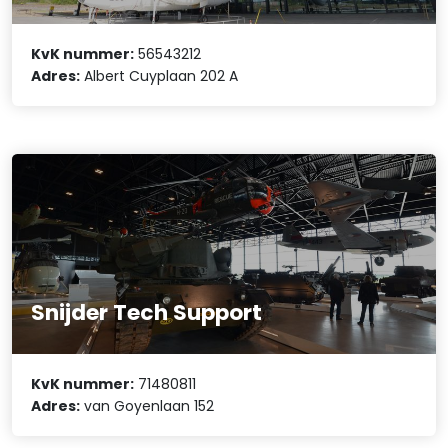
KvK nummer:
56543212
Adres:
Albert Cuyplaan 202 A
Snijder Tech Support
KvK nummer:
71480811
Adres:
van Goyenlaan 152