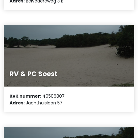
Adres:
Belvedèreweg 3 B
RV & PC Soest
KvK nummer:
40506807
Adres:
Jachthuislaan 57