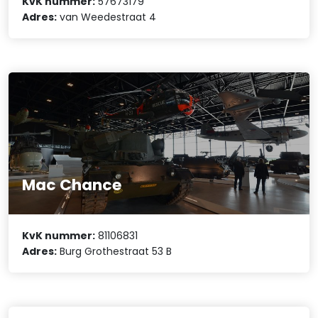
KvK nummer:
57673179
Adres:
van Weedestraat 4
Mac Chance
KvK nummer:
81106831
Adres:
Burg Grothestraat 53 B