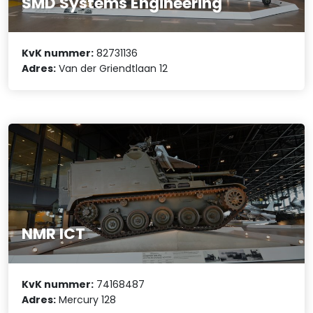
SMD Systems Engineering
KvK nummer:
82731136
Adres:
Van der Griendtlaan 12
NMR ICT
KvK nummer:
74168487
Adres:
Mercury 128