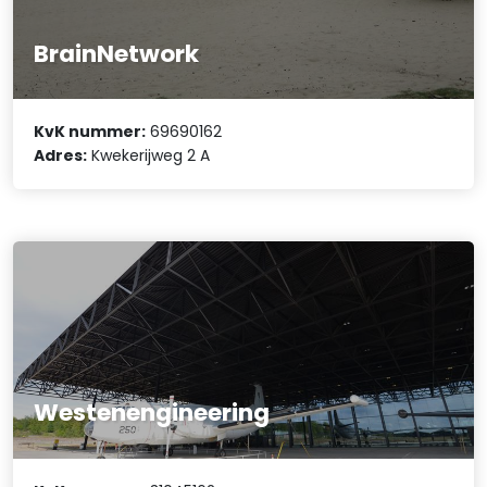
BrainNetwork
KvK nummer:
69690162
Adres:
Kwekerijweg 2 A
Westenengineering