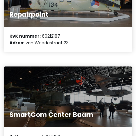
Repairpoint
KvK nummer:
60212187
Adres:
van Weedestraat 23
SmartCom Center Baarn