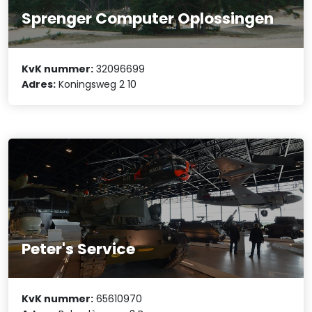
Sprenger Computer Oplossingen
KvK nummer:
32096699
Adres:
Koningsweg 2 10
Peter's Service
KvK nummer:
65610970