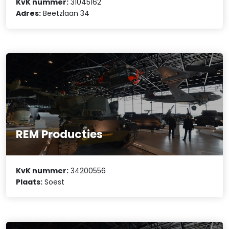
KvK nummer:
31045162
Adres:
Beetzlaan 34
REM Producties
KvK nummer:
34200556
Plaats:
Soest