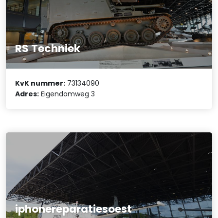
RS Techniek
KvK nummer:
73134090
Adres:
Eigendomweg 3
iphonereparatiesoest