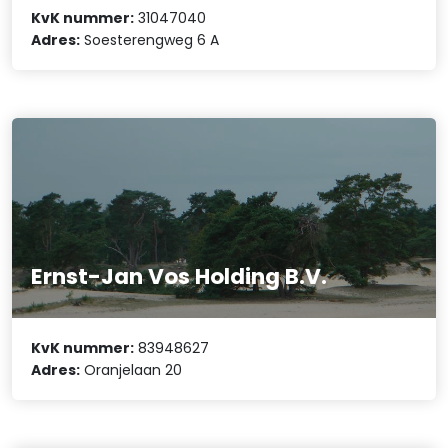
KvK nummer:
31047040
Adres:
Soesterengweg 6 A
Ernst-Jan Vos Holding B.V.
KvK nummer:
83948627
Adres:
Oranjelaan 20