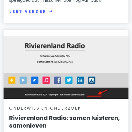
speelgoed dat “misschien ooit nog van pas k
LEES VERDER
ONDERWIJS EN ONDERZOEK
Rivierenland Radio: samen luisteren,
samenleven