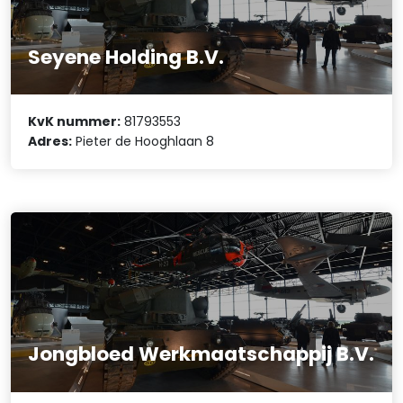
Seyene Holding B.V.
KvK nummer:
81793553
Adres:
Pieter de Hooghlaan 8
Jongbloed Werkmaatschappij B.V.