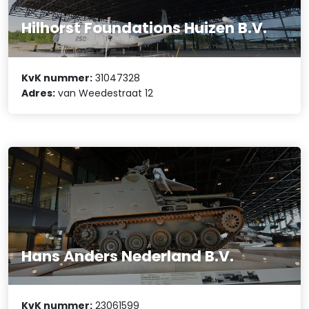
Hilhorst Foundations Huizen B.V.
KvK nummer:
31047328
Adres:
van Weedestraat 12
Hans Anders Nederland B.V.
KvK nummer:
23061599