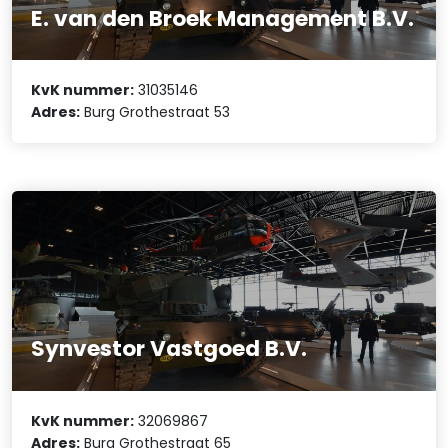
E. van den Broek Management B.V.
KvK nummer:
31035146
Adres:
Burg Grothestraat 53
Synvestor Vastgoed B.V.
KvK nummer:
32069867
Adres:
Burg Grothestraat 65