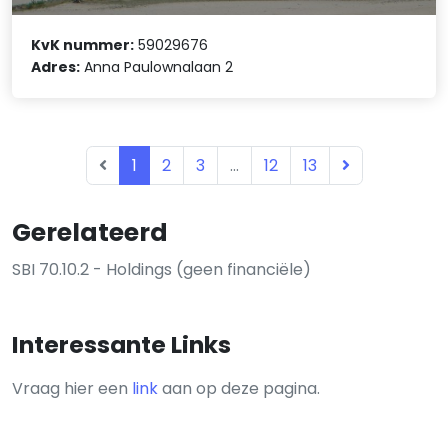
KvK nummer:
59029676
Adres:
Anna Paulownalaan 2
1
2
3
...
12
13
Gerelateerd
SBI 70.10.2 - Holdings (geen financiële)
Interessante Links
Vraag hier een
link
aan op deze pagina.