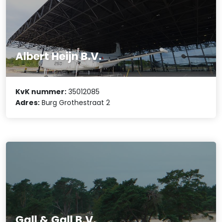
Albert Heijn B.V.
KvK nummer:
35012085
Adres:
Burg Grothestraat 2
Gall & Gall B.V.