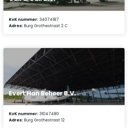
KvK nummer:
34074187
Adres:
Burg Grothestraat 2 C
Evert Han Beheer B.V.
KvK nummer:
31047480
Adres:
Burg Grothestraat 12