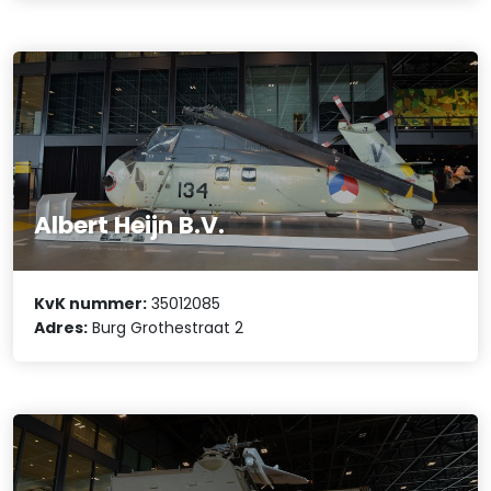
Albert Heijn B.V.
KvK nummer:
35012085
Adres:
Burg Grothestraat 2