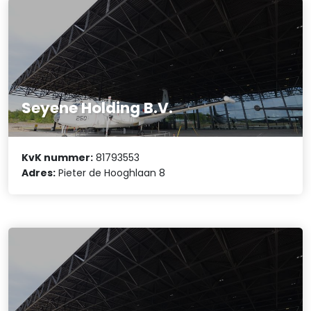
Seyene Holding B.V.
KvK nummer:
81793553
Adres:
Pieter de Hooghlaan 8