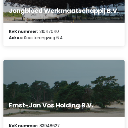
Jongbloed Werkmaatschappij B.V.
KvK nummer:
31047040
Adres:
Soesterengweg 6 A
Ernst-Jan Vos Holding B.V.
KvK nummer:
83948627