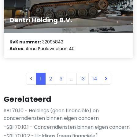
Dentri Holding B.V.
KvK nummer:
32095842
Adres:
Anna Paulownalaan 40
1
2
3
...
13
14
Gerelateerd
SBI 70.10 - Holdings (geen financiële) en
concerndiensten binnen eigen concern
-SBI 70.10.1 - Concerndiensten binnen eigen concern
-SBI 70.10.2 - Holdings (geen financiële)