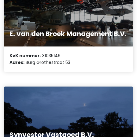
E. van den Broek Management B.V.
KvK nummer:
31035146
Adres:
Burg Grothestraat 53
Synvestor Vastgoed B.V.