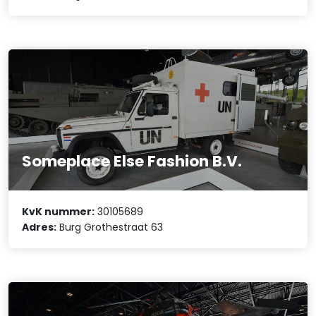
Someplace Else Fashion B.V.
KvK nummer:
30105689
Adres:
Burg Grothestraat 63