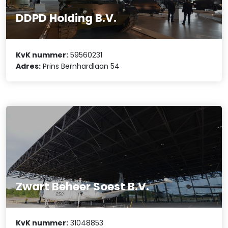
DDPD Holding B.V.
KvK nummer:
59560231
Adres:
Prins Bernhardlaan 54
Zwart Beheer Soest B.V.
KvK nummer:
31048853