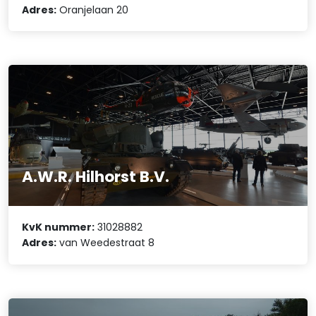
Adres:
Oranjelaan 20
A.W.R. Hilhorst B.V.
KvK nummer:
31028882
Adres:
van Weedestraat 8