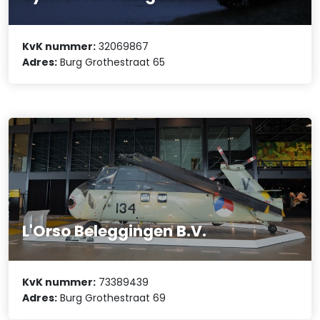
KvK nummer:
32069867
Adres:
Burg Grothestraat 65
L'Orso Beleggingen B.V.
KvK nummer:
73389439
Adres:
Burg Grothestraat 69